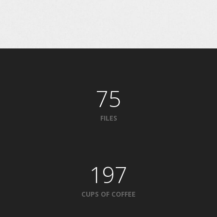
75
FILES
197
CUPS OF COFFEE