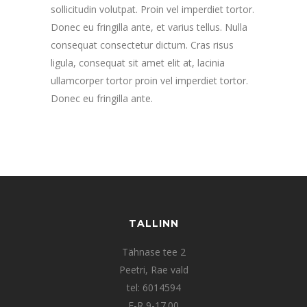
sollicitudin volutpat. Proin vel imperdiet tortor.
Donec eu fringilla ante, et varius tellus. Nulla
consequat consectetur dictum. Cras risus
ligula, consequat sit amet elit at, lacinia
ullamcorper tortor proin vel imperdiet tortor.
Donec eu fringilla ante.
TALLINN
Tähnase tee 2
Peetri, Rae vald
tel: 6014594
E-R 9-17.00