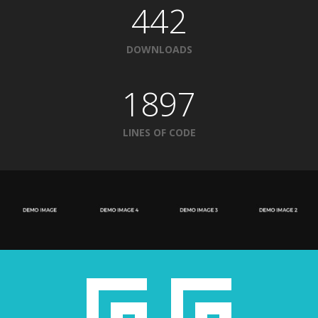
442
DOWNLOADS
1897
LINES OF CODE