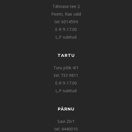
Tähnase tee 2
Peetri, Rae vald
tel: 6014594
E-R 9-17.00
L,P suletud
TARTU
Turu põik 4/1
tel: 733 9811
E-R 9-17.00
L,P suletud
PÄRNU
Savi 20/1
tel: 4440010