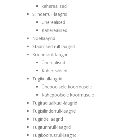
kaherealised
Silinderrull-laagrid
Üherealised
Kaherealised
Nõellaagrid
Sfäärilised rull-laagrid
Koonusrull-laagrid
Üherealised
Kaherealised
Tugikuullaagrid
Ühepoolsele koormusele
Kahepoolsele koormusele
Tugiradiaalkuul-laagrid
Tugisilinderrull-laagrid
Tuginõellaagrid
Tugitünnrull-laagrid
Tugikoonusrull-laagrid