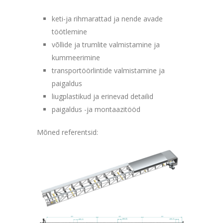
keti-ja rihmarattad ja nende avade
töötlemine
võllide ja trumlite valmistamine ja
kummeerimine
transportöörlintide valmistamine ja
paigaldus
liugplastikud ja erinevad detailid
paigaldus -ja montaazitööd
Mõned referentsid: