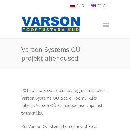
RUS
ENG
Varson Systems OÜ –
projektlahendused
2015 aasta kevadel alustas tegutsemist üksus
Varson Systems OÜ. See oli loomulikuks
jätkuks Varson OÜ klientidepõhise vajaduste
täitmisteks.
Kui Varson OÜ kliendid on erinevad Eesti