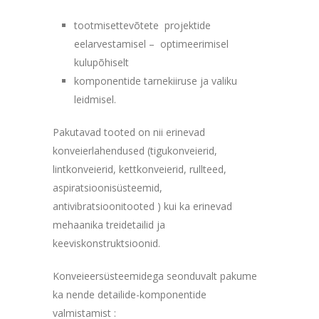
tootmisettevõtete projektide
eelarvestamisel – optimeerimisel
kulupõhiselt
komponentide tarnekiiruse ja valiku
leidmisel.
Pakutavad tooted on nii erinevad
konveierlahendused (tigukonveierid,
lintkonveierid, kettkonveierid, rullteed,
aspiratsioonisüsteemid,
antivibratsioonitooted ) kui ka erinevad
mehaanika treidetailid ja
keeviskonstruktsioonid.
Konveieersüsteemidega seonduvalt pakume
ka nende detailide-komponentide
valmistamist :