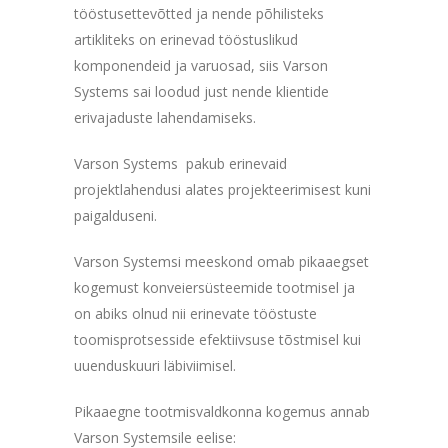
tööstusettevõtted ja nende põhilisteks
artikliteks on erinevad tööstuslikud
komponendeid ja varuosad, siis Varson
Systems sai loodud just nende klientide
erivajaduste lahendamiseks.
Varson Systems pakub erinevaid
projektlahendusi alates projekteerimisest kuni
paigalduseni.
Varson Systemsi meeskond omab pikaaegset
kogemust konveiersüsteemide tootmisel ja
on abiks olnud nii erinevate tööstuste
toomisprotsesside efektiivsuse tõstmisel kui
uuenduskuuri läbiviimisel.
Pikaaegne tootmisvaldkonna kogemus annab
Varson Systemsile eelise: