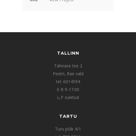
TALLINN
Tähnase tee 2
Peetri, Rae vald
tel: 6014594
E-R 9-17.00
L,P suletud
TARTU
Turu põik 4/1