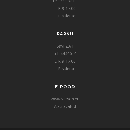
tel: 733 9811
E-R 9-17.00
L,P suletud
PÄRNU
Savi 20/1
tel: 4440010
E-R 9-17.00
L,P suletud
E-POOD
www.varson.eu
Alati avatud