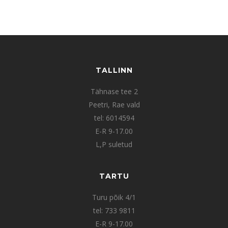
TALLINN
Tähnase tee 2
Peetri, Rae vald
tel: 6014594
E-R 9-17.00
L,P suletud
TARTU
Turu põik 4/1
tel: 733 9811
E-R 9-17.00