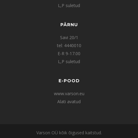
L,P suletud
PÄRNU
Savi 20/1
tel: 4440010
E-R 9-17.00
L,P suletud
E-POOD
www.varson.eu
Alati avatud
Varson OÜ kõik õigused kaitstud.