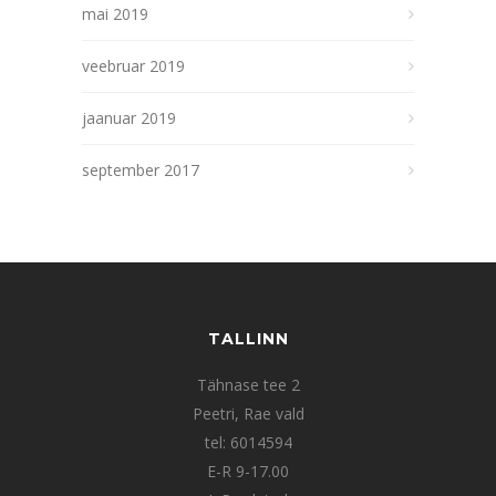
mai 2019
veebruar 2019
jaanuar 2019
september 2017
TALLINN
Tähnase tee 2
Peetri, Rae vald
tel: 6014594
E-R 9-17.00