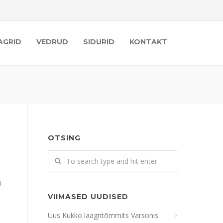
AGRID
VEDRUD
SIDURID
KONTAKT
OTSING
d
VIIMASED UUDISED
Uus Kukko laagritõmmits Varsonis