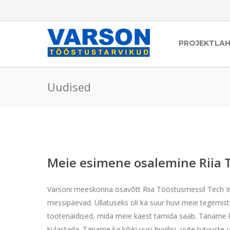
PROJEKTLA
Uudised
Meie esimene osalemine Riia 
Varsoni meeskonna osavõtt Riia Tööstusmessil Tech Ind
messipäevad. Üllatuseks oli ka suur huvi meie tegemis
tootenäidised, mida meie käest tarnida saab. Täname 
külastada. Täname ka kõiki uusi huvilisi, uute tutvuste