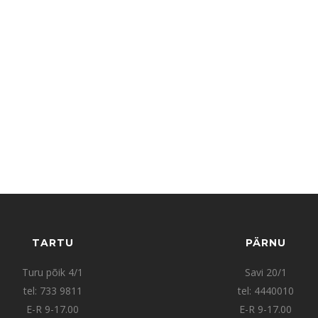
TARTU
PÄRNU
Turu põik 4/1
Savi 20/1
tel: 733 9811
tel: 4440010
E-R 9-17.00
E-R 9-17.00