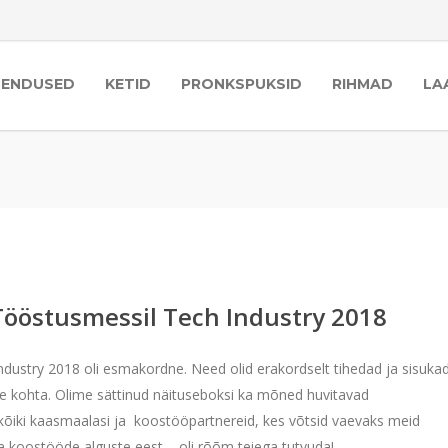
HENDUSED
KETID
PRONKSPUKSID
RIHMAD
LA
Tööstusmessil Tech Industry 2018
ustry 2018 oli esmakordne. Need olid erakordselt tihedad ja sisuka
te kohta. Olime sättinud näituseboksi ka mõned huvitavad
kõiki kaasmaalasi ja koostööpartnereid, kes võtsid vaevaks meid
 ja koostööde alguste eest – oli rõõm teiega tutvuda!