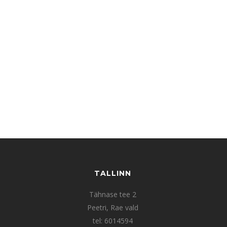
TALLINN
Tähnase tee 2
Peetri, Rae vald
tel: 6014594