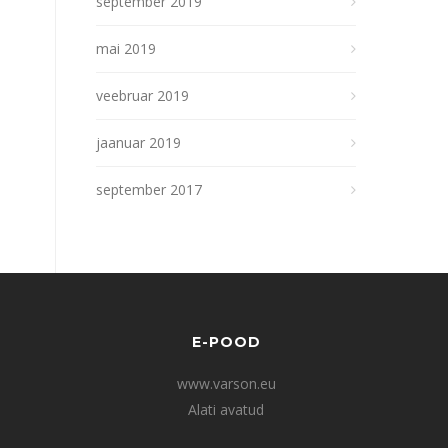
september 2019
mai 2019
veebruar 2019
jaanuar 2019
september 2017
E-POOD
www.varson.eu
Alati avatud